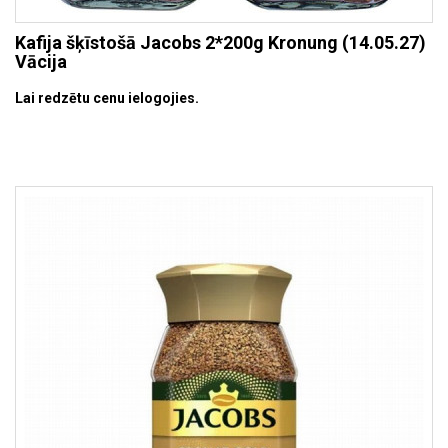
Kafija šķīstošā Jacobs 2*200g Kronung (14.05.27)
Vācija
Lai redzētu cenu ielogojies.