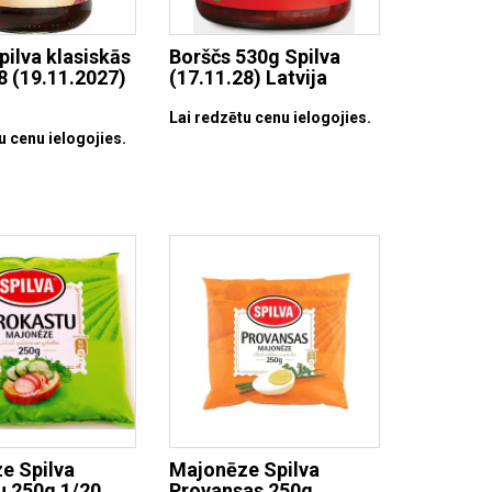
pilva klasiskās
Borščs 530g Spilva
8 (19.11.2027)
(17.11.28) Latvija
Lai redzētu cenu ielogojies.
u cenu ielogojies.
e Spilva
Majonēze Spilva
u 250g 1/20
Provansas 250g