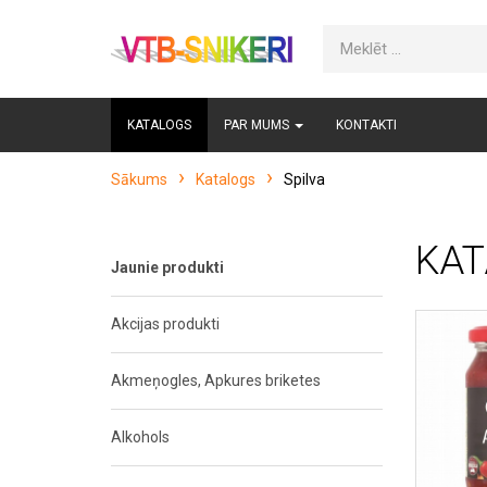
KATALOGS
PAR MUMS
KONTAKTI
Sākums
Katalogs
Spilva
KAT
Jaunie produkti
Akcijas produkti
Akmeņogles, Apkures briketes
Alkohols