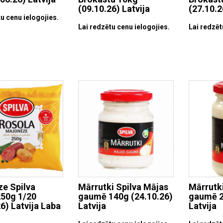
(09.10.26) Latvija
(27.10.2
u cenu ielogojies.
Lai redzētu cenu ielogojies.
Lai redzēt
e Spilva
Mārrutki Spilva Mājas
Mārrutki
250g 1/20
gaumē 140g (24.10.26)
gaumē 2
6) Latvija Laba
Latvija
Latvija