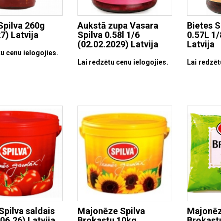
Spilva 260g
Aukstā zupa Vasara
Bietes S
7) Latvija
Spilva 0.58l 1/6
0.57L 1/
(02.02.2029) Latvija
Latvija
u cenu ielogojies.
Lai redzētu cenu ielogojies.
Lai redzēt
Spilva saldais
Majonēze Spilva
Majonēz
06.26) Latvija
Brokastu 10kg
Brokast