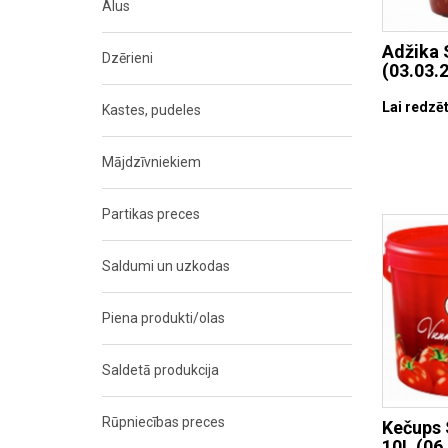
Alus
Adžika 
Dzērieni
(03.03.2
Lai redzēt
Kastes, pudeles
Mājdzīvniekiem
Partikas preces
Saldumi un uzkodas
Piena produkti/olas
Saldetā produkcija
Rūpniecības preces
Kečups 
10L (06.