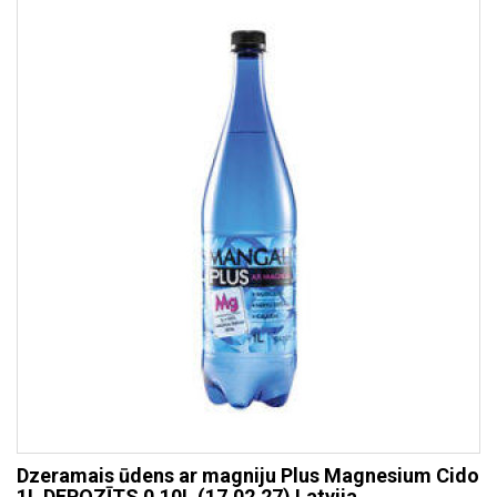
Dzeramais ūdens ar magniju Plus Magnesium Cido
1L DEPOZĪTS 0.10L (17.02.27) Latvija