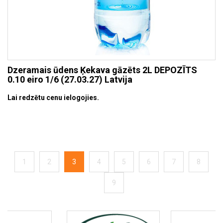
Dzeramais ūdens Ķekava gāzēts 2L DEPOZĪTS
0.10 eiro 1/6 (27.03.27) Latvija
Lai redzētu cenu ielogojies.
1
2
3
4
5
6
7
8
9