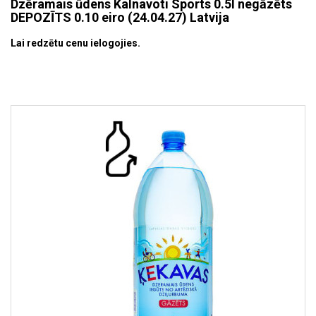
Dzēramais ūdens Kalnavoti Sports 0.5l negāzēts
DEPOZĪTS 0.10 eiro (24.04.27) Latvija
Lai redzētu cenu ielogojies.