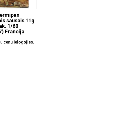
Fermipan
ais sausais 11g
ak. 1/60
7) Francija
u cenu ielogojies.