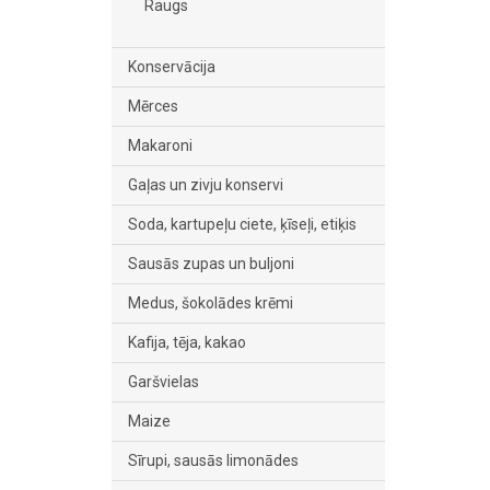
Raugs
Konservācija
Mērces
Makaroni
Gaļas un zivju konservi
Soda, kartupeļu ciete, ķīseļi, etiķis
Sausās zupas un buljoni
Medus, šokolādes krēmi
Kafija, tēja, kakao
Garšvielas
Maize
Sīrupi, sausās limonādes