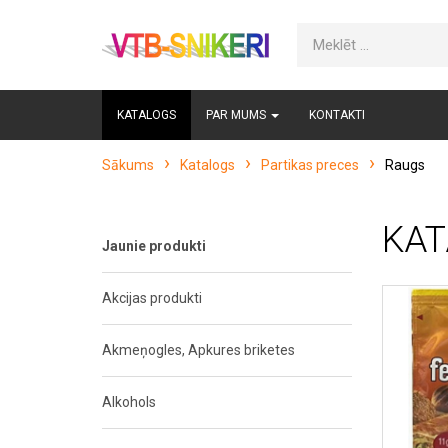
KATALOGS
PAR MUMS
KONTAKTI
Sākums
Katalogs
Partikas preces
Raugs
KAT
Jaunie produkti
Akcijas produkti
Akmeņogles, Apkures briketes
Alkohols