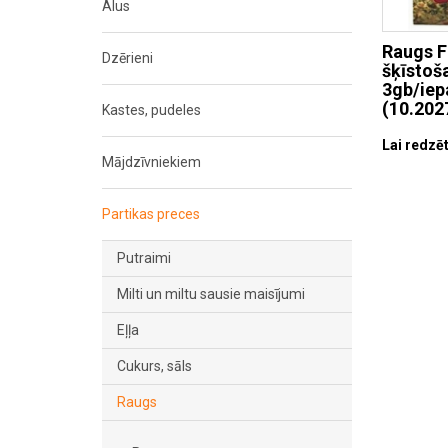
Alus
Raugs 
Dzērieni
šķīstoš
3gb/iep
(10.202
Kastes, pudeles
Lai redzēt
Mājdzīvniekiem
Partikas preces
Putraimi
Milti un miltu sausie maisījumi
Eļļa
Cukurs, sāls
Raugs