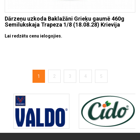
Dārzeņu uzkoda Baklažāni Grieķu gaumē 460g
Semilukskaja Trapeza 1/8 (18.08.28) Krievija
Lai redzētu cenu ielogojies.
1
2
3
4
5