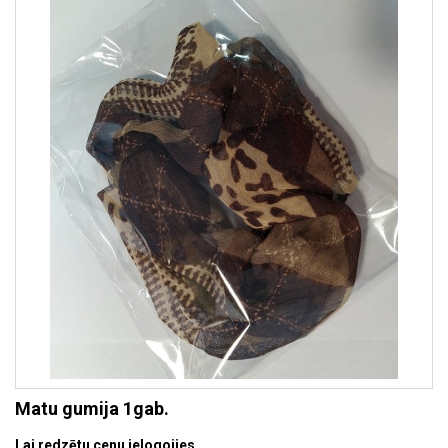
Matu gumija 1gab.
Lai redzētu cenu ielogojies.