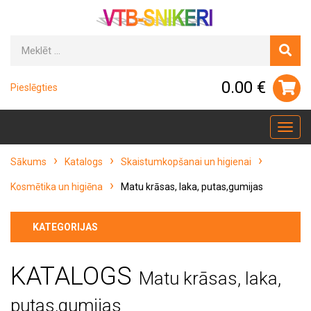
0.00 €
Pieslēgties
Toggl
navig
Sākums
Katalogs
Skaistumkopšanai un higienai
Kosmētika un higiēna
Matu krāsas, laka, putas,gumijas
KATEGORIJAS
KATALOGS
Matu krāsas, laka,
putas,gumijas