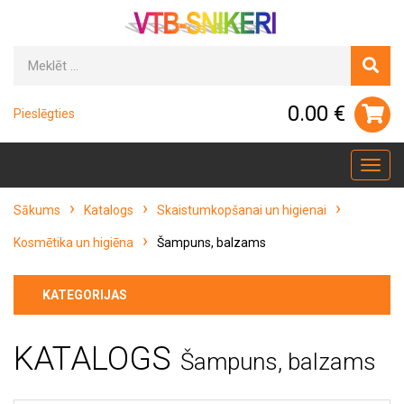
0.00 €
Pieslēgties
Toggl
navig
Sākums
Katalogs
Skaistumkopšanai un higienai
Kosmētika un higiēna
Šampuns, balzams
KATEGORIJAS
KATALOGS
Šampuns, balzams