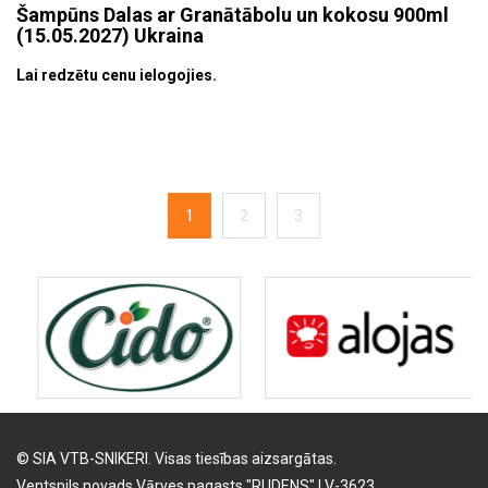
Šampūns Dalas ar Granātābolu un kokosu 900ml
(15.05.2027) Ukraina
Lai redzētu cenu ielogojies.
1
2
3
© SIA VTB-SNIKERI. Visas tiesības aizsargātas.
Ventspils novads,Vārves pagasts "RUDENS" LV-3623