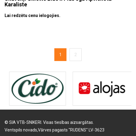
Karaliste
Lai redzētu cenu ielogojies.
1
2
© SIA VTB-SNIKERI. Visas tiesības aizsargātas.
Ventspils novads,Vārves pagasts "RUDENS" LV-3623