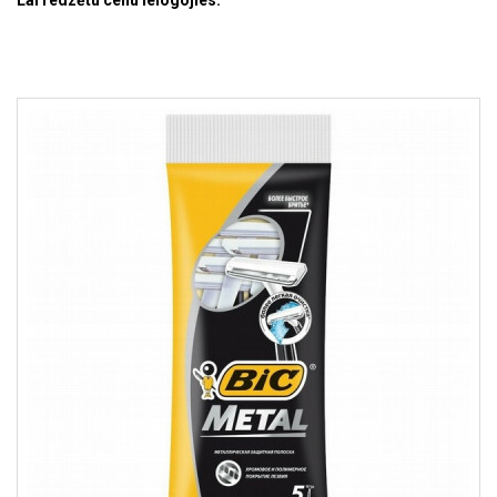
Lai redzētu cenu ielogojies.