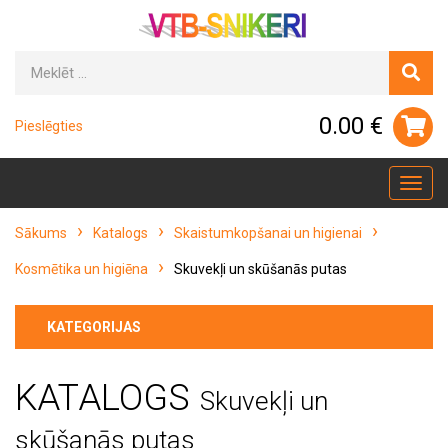
0.00 €
Pieslēgties
Toggl
navig
Sākums
Katalogs
Skaistumkopšanai un higienai
Kosmētika un higiēna
Skuvekļi un skūšanās putas
KATEGORIJAS
KATALOGS
Skuvekļi un
skūšanās putas