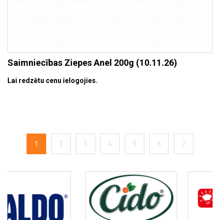
Saimniecības Ziepes Anel 200g (10.11.26)
Lai redzētu cenu ielogojies.
1
2
3
4
5
6
7