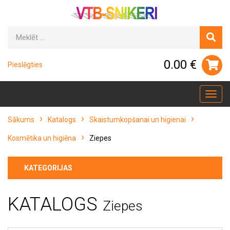
0.00 €
Pieslēgties
Toggl
navig
Sākums
Katalogs
Skaistumkopšanai un higienai
Kosmētika un higiēna
Ziepes
KATEGORIJAS
KATALOGS
Ziepes