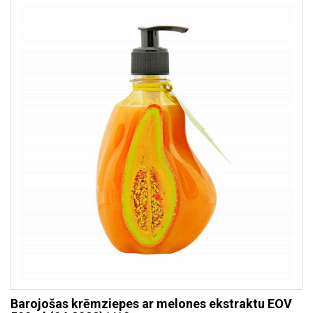
Barojošas krēmziepes ar melones ekstraktu EOV